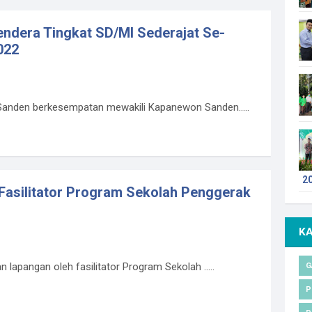
ndera Tingkat SD/MI Sederajat Se-
022
Sanden berkesempatan mewakili Kapanewon Sanden.....
2
Fasilitator Program Sekolah Penggerak
K
 lapangan oleh fasilitator Program Sekolah .....
G
P