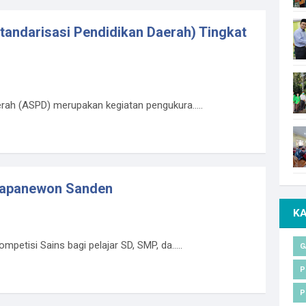
andarisasi Pendidikan Daerah) Tingkat
rah (ASPD) merupakan kegiatan pengukura.....
 Kapanewon Sanden
K
etisi Sains bagi pelajar SD, SMP, da.....
G
P
P