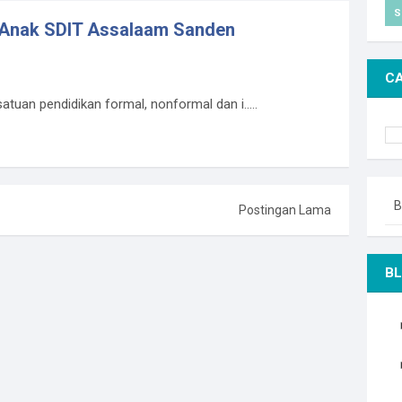
S
 Anak SDIT Assalaam Sanden
CA
uan pendidikan formal, nonformal dan i.....
B
Postingan Lama
BL