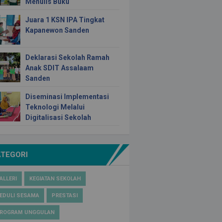
Menulis Buku
Juara 1 KSN IPA Tingkat
Kapanewon Sanden
Deklarasi Sekolah Ramah
Anak SDIT Assalaam
Sanden
Diseminasi Implementasi
Teknologi Melalui
Digitalisasi Sekolah
ATEGORI
ALLERI
KEGIATAN SEKOLAH
EDULI SESAMA
PRESTASI
ROGRAM UNGGULAN