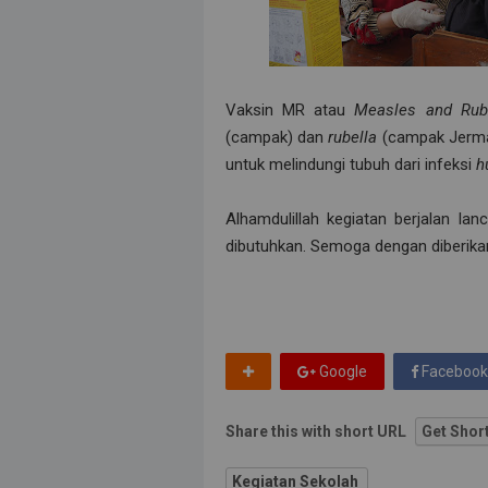
Vaksin MR atau
Measles and Rube
(campak) dan
rubella
(campak Jerman
untuk melindungi tubuh dari infeksi
h
Alhamdulillah kegiatan berjalan lan
dibutuhkan. Semoga dengan diberikann
Google
Facebook
Share this with short URL
Get Shor
Kegiatan Sekolah