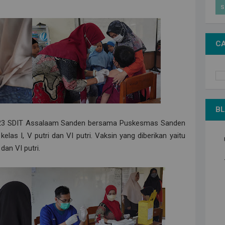
S
CA
BL
023 SDIT Assalaam Sanden bersama Puskesmas Sanden
las I, V putri dan VI putri. Vaksin yang diberikan yaitu
dan VI putri.