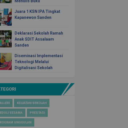
Menulis Buku
Juara 1 KSN IPA Tingkat
Kapanewon Sanden
Deklarasi Sekolah Ramah
Anak SDIT Assalaam
Sanden
Diseminasi Implementasi
Teknologi Melalui
Digitalisasi Sekolah
ATEGORI
ALLERI
KEGIATAN SEKOLAH
EDULI SESAMA
PRESTASI
ROGRAM UNGGULAN