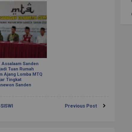
 Assalaam Sanden
adi Tuan Rumah
am Ajang Lomba MTQ
jar Tingkat
anewon Sanden
-SISWI
Previous Post