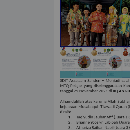
SDIT Assalaam Sanden – Menjadi sala
MTQ Pelajar yang diselenggarakan Ka
tanggal 25 November 2021 di
IIQ An Nu
Alhamdulillah atas karunia Allah Subh
kejuaraan Musabaqoh Tilawatil Quran (
diraih:
1.
Taqiyudin Jauhar Afif (Juara 1 
2.
Brianne Yocelyn Labibah (Juara 
3.
Athariza Raihan Nabil (Juara 3 