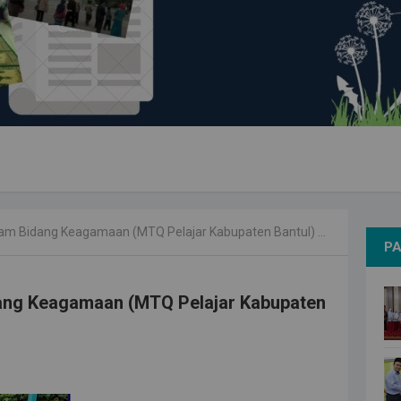
m Bidang Keagamaan (MTQ Pelajar Kabupaten Bantul) Tahun 2021
PA
dang Keagamaan (MTQ Pelajar Kabupaten