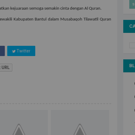
S
tkan kejuaraan semoga semakin cinta dengan Al Quran.
mewakili Kabupaten Bantul dalam Musabaqoh Tilawatil Quran
CA
Twitter
BL
t URL